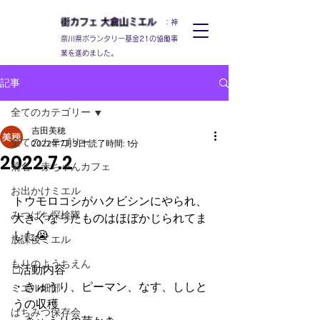
街カフェ
大倉山
ミエル
：神
奈川県ボランタリー基金21の協働事
業を進めました。
記事
全てのカテゴリー
吉田美穂
全てのカテゴリー
2022年7月3日
読了時間: 1分
2022.7.2
菊名・赤ちゃんカフェ
お出かけミエル
トウモロコシがハクビシンにやられ、
みつばち探検隊
大きくなったものはほぼかじられてま
した😭
放課後ミエル
もりのようちえん
□活動内容
・きゅうり、ピーマン、なす、ししと
ミエル畑部
うの収穫
はちみつ保存会