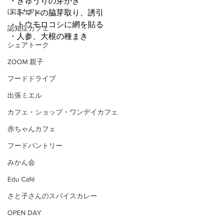
・きゅうりの芽かき
ぼぼカフェ
・トマトの脇芽取り、誘引
・トウモロコシに網を貼る
認知症カフェ
・人参、大根の種まき
シェアトーク
ZOOM 親子
フードドライブ
出張ミエル
カフェ・ショップ・ワンデイカフェ
赤ちゃんカフェ
フードパントリー
みかん会
Edu Café
さと子さんのスパイスカレー
OPEN DAY