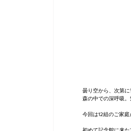
フードパントリー
みか
どんぐりカフェ
つなが
曇り空から、次第に
森の中での深呼吸。
今回は12組のご家
初めて記念館に来た