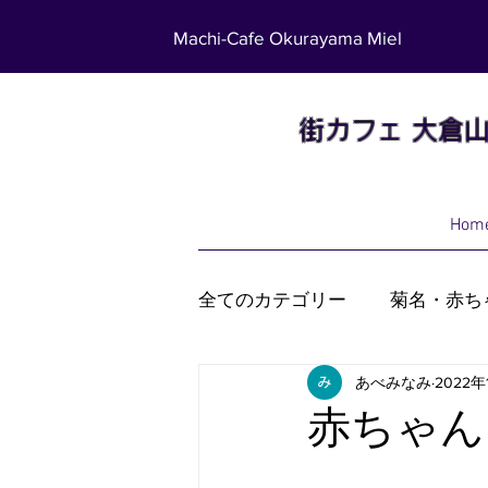
Machi-Cafe Okurayama Miel
街カフェ
大倉
Hom
全てのカテゴリー
菊名・赤ち
あべみなみ
2022年
もりのようちえん
ミエ
赤ちゃん
ZOOM 親子
フードドラ