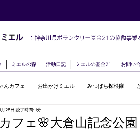
山
ミエル
：神奈川県ボランタリー基金21の協働事業
e
ミエルの森
活動日記
ミエルの基金21
お問い
ゃんカフェ
お出かけミエル
みつばち探検隊
1月28日
読了時間: 1分
ル畑部
はちみつ保存会
ぼぼカフェ
認知症カフ
カフェ🌸大倉山記念公園
イブ
出張ミエル
カフェ・ショップ・ワンデイカフ