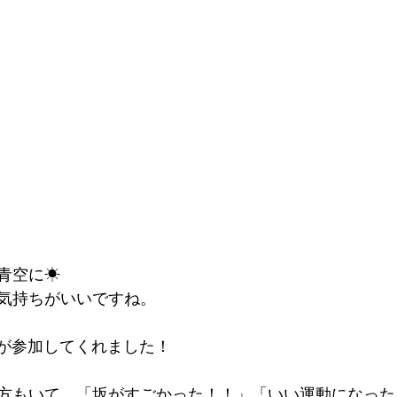
ん会
Edu Café
さと子さんのスパイスカレー
OP
る研修
アートジャム
つながるフォーラム
青空に☀
気持ちがいいですね。
庭が参加してくれました！
方もいて、「坂がすごかった！！」「いい運動になった