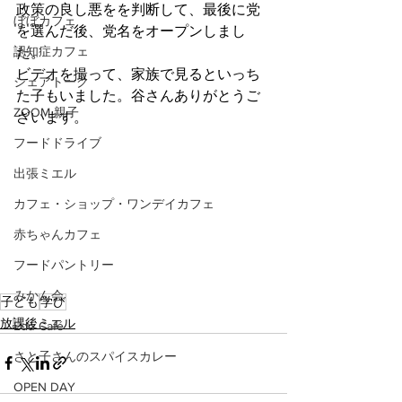
政策の良し悪をを判断して、最後に党
ぼぼカフェ
を選んだ後、党名をオープンしまし
認知症カフェ
た。
ビデオを撮って、家族で見るといっち
シェアトーク
た子もいました。谷さんありがとうご
ZOOM 親子
ざいます。
フードドライブ
出張ミエル
カフェ・ショップ・ワンデイカフェ
赤ちゃんカフェ
フードパントリー
みかん会
子ども
学び
放課後ミエル
Edu Café
さと子さんのスパイスカレー
OPEN DAY