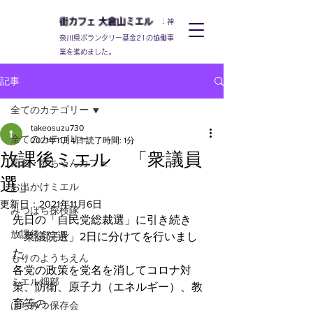
街カフェ
大倉山
ミエル
：神
奈川県ボランタリー基金21の協働事
業を進めました。
記事
全てのカテゴリー
takeosuzu730
全てのカテゴリー
2021年11月4日
読了時間: 1分
放課後ミエル 「衆議員
菊名・赤ちゃんカフェ
選」
お出かけミエル
更新日：
2021年11月6日
みつばち探検隊
先日の「自民党総裁選」に引き続き
放課後ミエル
「衆議院選」2日に分けてを行いまし
た。
もりのようちえん
各党の政策を党名を消してコロナ対
ミエル畑部
策、防衛、原子力（エネルギー）、教
育等の
はちみつ保存会