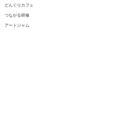
どんぐりカフェ
つながる研修
アートジャム
つながるフォーラム
絵本
２歳児の話
①絵本の紹介 スタッフ ②お
２歳児のマイブー
コメント
気に入りの絵本の紹介 それ
とのシェア
ぞれ ③質問など ④絵本の紹
介、サイト、お店の紹介
コメントを追加…
街カフェ 大倉山ミエル
〒222-0037 神奈川県横浜市港北区
大倉山４
丁目３６−２６
Email:
info@okurayama-miel.com