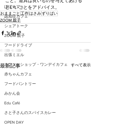
こと。道具は良いものを与えてあげる
ぼぼカフェ
といいことをアドバイス。
おままごと
工作
はさみ
ずりばい
認知症カフェ
ZOOM 親子
シェアトーク
ZOOM 親子
フードドライブ
出張ミエル
カフェ・ショップ・ワンデイカフェ
すべて表示
最新記事
赤ちゃんカフェ
フードパントリー
みかん会
Edu Café
さと子さんのスパイスカレー
OPEN DAY