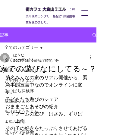
街カフェ
大倉山
ミエル
：神
奈川県ボランタリー基金21の協働事
業を進めました。
記事
全てのカテゴリー
ぼうだ
全てのカテゴリー
2021年9月10日
読了時間: 1分
家での遊びなにしてる～？
菊名・赤ちゃんカフェ
菊名みんなの家のリアル開催から、緊
お出かけミエル
急事態宣言中なのでオンラインに変
みつばち探検隊
更。
子どもたち遊びのシェア
放課後ミエル
おままごとあそびの紹介
もりのようちえん
マイブームの遊び　はさみ、ずりば
い、工作
ミエル畑部
その子の好きをたっぷりさせてあげる
はちみつ保存会