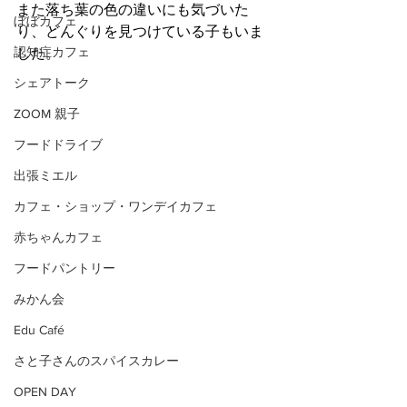
また落ち葉の色の違いにも気づいた
ぼぼカフェ
り、どんぐりを見つけている子もいま
認知症カフェ
した。
シェアトーク
ZOOM 親子
フードドライブ
出張ミエル
カフェ・ショップ・ワンデイカフェ
赤ちゃんカフェ
フードパントリー
みかん会
Edu Café
さと子さんのスパイスカレー
OPEN DAY