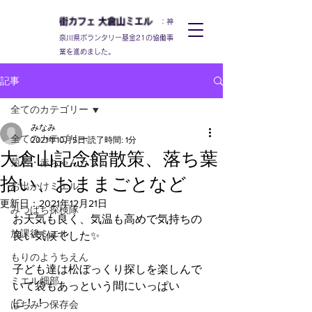
街カフェ
大倉山
ミエル
：神
奈川県ボランタリー基金21の協働事
業を進めました。
記事
全てのカテゴリー
みなみ
全てのカテゴリー
2021年10月5日
読了時間: 1分
大倉山記念館散策、落ち葉
菊名・赤ちゃんカフェ
拾い、おままごとなど
お出かけミエル
更新日：
2021年12月21日
みつばち探検隊
お天気も良く、気温も高めで気持ちの
放課後ミエル
良い気候でした✨
もりのようちえん
子ども達は松ぼっくり探しを楽しんで
ミエル畑部
いて袋もあっという間にいっぱい
に！！
はちみつ保存会