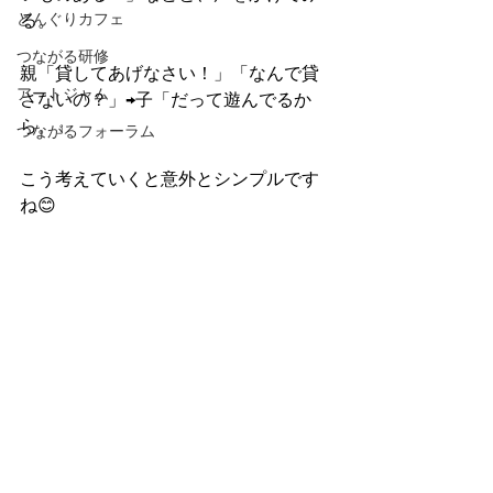
どんぐりカフェ
る。
つながる研修
親「貸してあげなさい！」「なんで貸
アートジャム
さないの？」→子「だって遊んでるか
ら。」
つながるフォーラム
こう考えていくと意外とシンプルです
ね😊