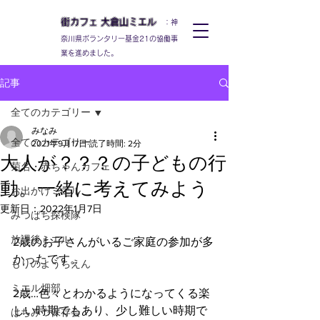
街カフェ
大倉山
ミエル
：神
奈川県ボランタリー基金21の協働事
業を進めました。
記事
全てのカテゴリー
みなみ
全てのカテゴリー
2021年9月17日
読了時間: 2分
大人が？？？の子どもの行
菊名・赤ちゃんカフェ
動。一緒に考えてみよう
お出かけミエル
更新日：
2022年1月7日
みつばち探検隊
放課後ミエル
2歳のお子さんがいるご家庭の参加が多
かったです。
もりのようちえん
ミエル畑部
2歳…色々とわかるようになってくる楽
しい時期でもあり、少し難しい時期で
はちみつ保存会