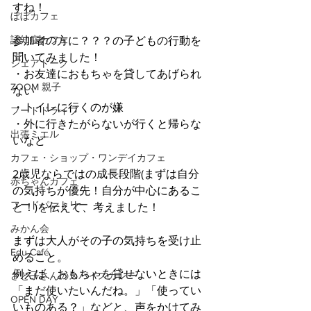
すね！
ぼぼカフェ
認知症カフェ
参加者の方に？？？の子どもの行動を
聞いてみました！
シェアトーク
・お友達におもちゃを貸してあげられ
ZOOM 親子
ない
・トイレに行くのが嫌
フードドライブ
・外に行きたがらないが行くと帰らな
出張ミエル
いなど
カフェ・ショップ・ワンデイカフェ
2歳児ならではの成長段階(まずは自分
赤ちゃんカフェ
の気持ちが優先！自分が中心にあるこ
フードパントリー
と！)を伝えて、考えました！
みかん会
まずは大人がその子の気持ちを受け止
Edu Café
めること。
例えば、おもちゃを貸せないときには
さと子さんのスパイスカレー
「まだ使いたいんだね。」「使ってい
OPEN DAY
いものある？」などと、声をかけてみ