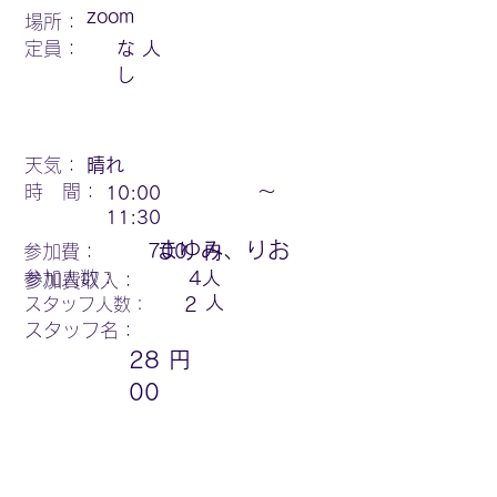
zoom
場所：
定員：
な
人
し
天気：
晴れ
時 間：
〜
10:00
11:30
まゆみ、りお
円
参加費：
700
参加人数：
4
人
参加費収入：
人
スタッフ人数：
2
スタッフ名：
28
円
00