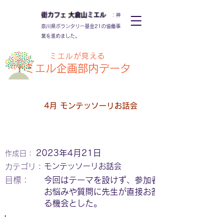
街カフェ
大倉山
ミエル
：神
奈川県ボランタリー基金21の協働事
業を進めました。
ミエルが見える
ミエル
企画部内データ
4月 モンテッソーリお話会
2023年4月21日
作成日：
モンテッソーリお話会
カテゴリ：
​目標：
今回はテーマを設けず、参加者の方の
お悩みや質問に先生が直接お答えでき
る機会とした。