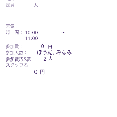
定員：
人
天気：
時 間：
〜
10:00
11:00
円
参加費：
0
ぼうだ, みなみ
参加人数：
人
人
スタッフ人数：
2
参加費収入：
スタッフ名：
0
円