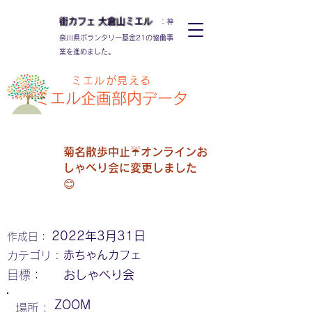
街カフェ
大倉山
ミエル
：神
奈川県ボランタリー基金21の協働事
業を進めました。
ミエルが見える
ミエル
企画部内データ
菊名散歩中止☔オンラインお
しゃべり会に変更しました
😊
2022年3月31日
作成日：
赤ちゃんカフェ
カテゴリ：
​目標：
おしゃべり会
ZOOM
場所：