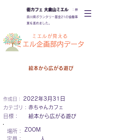
街カフェ
大倉山
ミエル
：神
奈川県ボランタリー基金21の協働事
業を進めました。
ミエルが見える
ミエル
企画部内データ
絵本から広がる遊び
2022年3月31日
作成日：
赤ちゃんカフェ
カテゴリ：
​目標：
絵本から広がる遊び
ZOOM
場所：
定員：
人