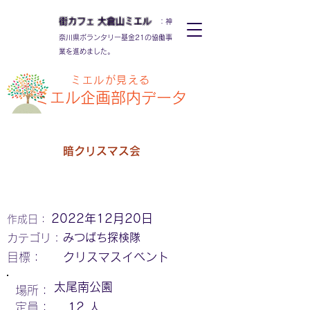
街カフェ
大倉山
ミエル
：神
奈川県ボランタリー基金21の協働事
業を進めました。
ミエルが見える
ミエル
企画部内データ
暗クリスマス会
2022年12月20日
作成日：
みつばち探検隊
カテゴリ：
​目標：
クリスマスイベント
太尾南公園
場所：
定員：
12
人