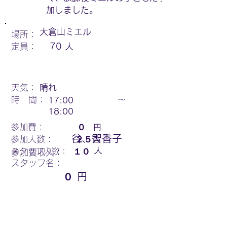
加しました。
大倉山ミエル
場所：
定員：
70
人
天気：
晴れ
時 間：
〜
17:00
18:00
円
参加費：
０
谷、智香子
参加人数：
２５
人
人
スタッフ人数：
１０
参加費収入：
スタッフ名：
０
円