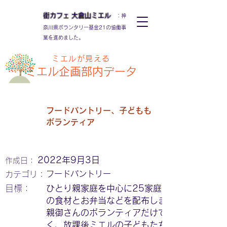
街カフェ
大倉山
ミエル
：神
奈川県ボランタリー基金21の協働事
業を進めました。
ミエルが見える
ミエル
企画部内データ
フードパントリー、子どもも
ボランティア
2022年9月3日
作成日：
フードパントリー
カテゴリ：
​目標：
ひとり親家庭を中心に25家庭、70食
の食材とお弁当などを配布しました。
親御さんのボランティアだけではな
く、放課後ミエルの子どもたちも、参