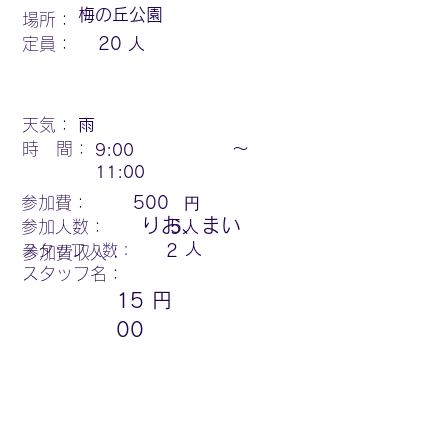
梅の丘公園
場所：
定員：
20
人
天気：
雨
時 間：
〜
9:00
11:00
円
参加費：
500
りお、まい
参加人数：
5
人
人
スタッフ人数：
2
参加費収入：
スタッフ名：
15
円
00