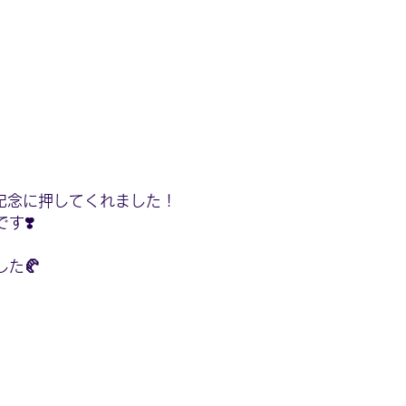
記念に押してくれました！
す❣️
た🥐