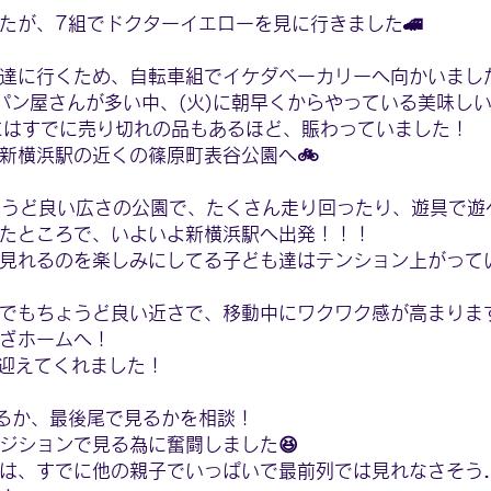
たが、7組でドクターイエローを見に行きました🚄
達に行くため、自転車組でイケダベーカリーへ向かいまし
のパン屋さんが多い中、(火)に朝早くからやっている美味しい
時にはすでに売り切れの品もあるほど、賑わっていました！
新横浜駅の近くの篠原町表谷公園へ🚲
ょうど良い広さの公園で、たくさん走り回ったり、遊具で遊べ
たところで、いよいよ新横浜駅へ出発！！！
見れるのを楽しみにしてる子ども達はテンション上がってい
でもちょうど良い近さで、移動中にワクワク感が高まります
ざホームへ！
出迎えてくれました！
るか、最後尾で見るかを相談！
ジションで見る為に奮闘しました😆
は、すでに他の親子でいっぱいで最前列では見れなさそう