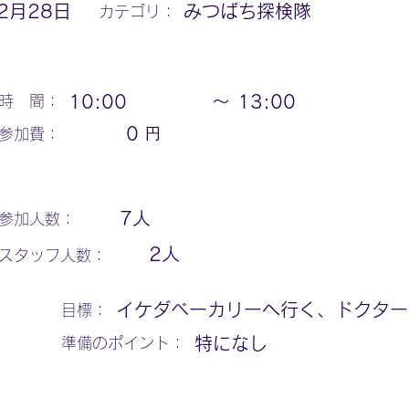
2月28日
みつばち探検隊
カテゴリ：
10:00
〜
13:00
時 間：
円
0
参加費：
7
人
参加人数：
2
人
スタッフ人数：
イケダベーカリーへ行く、ドクター
​目標：
特になし
​準備のポイント：