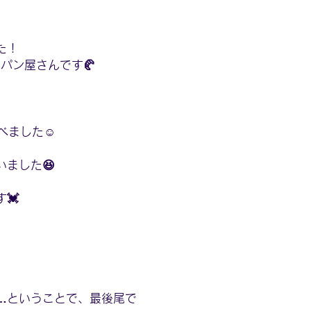
た！
パン屋さんです🥐
ました☺️
ました😆
💓
…ということで、最後尾で