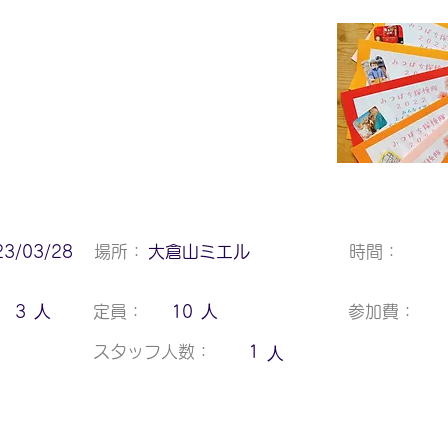
23/03/28
場所：
大倉山ミエル
時間：
人
人
3
定員：
10
参加費：
人
スタッフ人数：
1