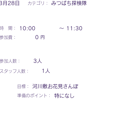
3月28日
みつばち探検隊
カテゴリ：
10:00
〜
11:30
時 間：
円
0
参加費：
3
人
参加人数：
1
人
スタッフ人数：
河川敷お花見さんぽ
​目標：
特になし
​準備のポイント：