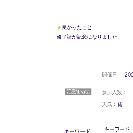
★
良かったこと
修了証が記念になりました。
開催日：
20
活動Data
参加人数：
雨
天気：
キーワード
​キーワード