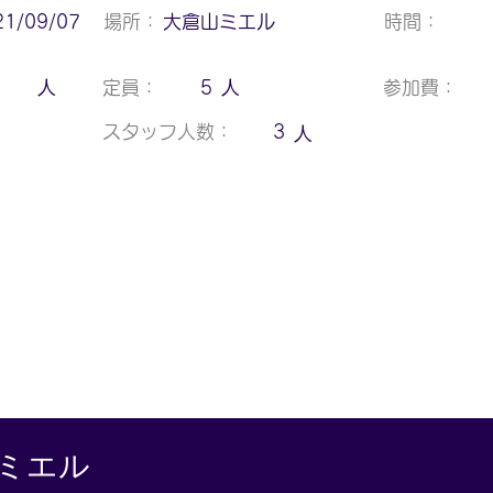
21/09/07
場所：
大倉山ミエル
時間：
人
人
定員：
5
参加費：
人
スタッフ人数：
3
山ミエル