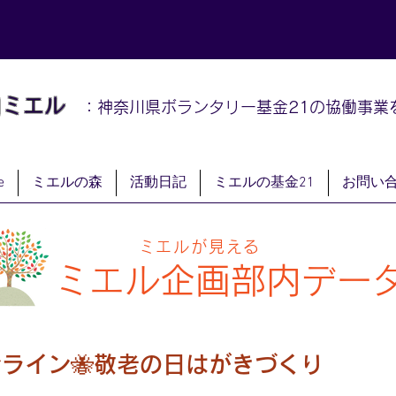
山
ミエル
：神奈川県ボランタリー基金21の協働事業
e
ミエルの森
活動日記
ミエルの基金21
お問い
ミエルが見える
ミエル
企画部内デー
ライン🐝敬老の日はがきづくり