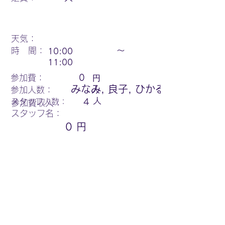
天気：
時 間：
〜
10:00
11:00
円
参加費：
0
みなみ, 良子, ひかる
参加人数：
人
人
スタッフ人数：
4
参加費収入：
スタッフ名：
0
円