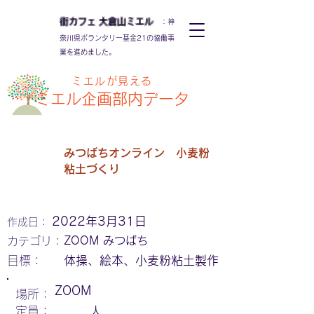
街カフェ
大倉山
ミエル
：神
奈川県ボランタリー基金21の協働事
業を進めました。
ミエルが見える
ミエル
企画部内データ
みつばちオンライン 小麦粉
粘土づくり
2022年3月31日
作成日：
ZOOM みつばち
カテゴリ：
​目標：
体操、絵本、小麦粉粘土製作
ZOOM
場所：
定員：
人