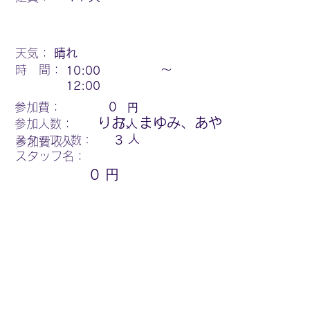
天気：
晴れ
時 間：
〜
10:00
12:00
円
参加費：
0
りお、まゆみ、あや
参加人数：
7
人
人
スタッフ人数：
3
参加費収入：
スタッフ名：
0
円