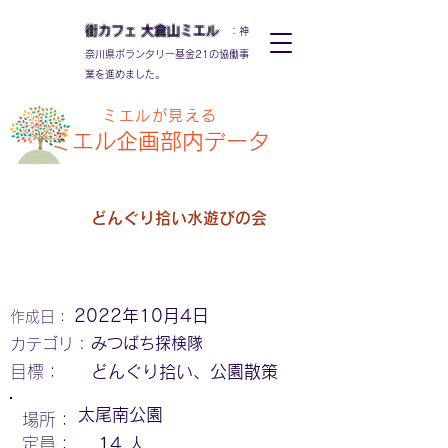
街カフェ
大倉山
ミエル
：神
奈川県ボランタリー基金21の協働事
業を進めました。
ミエルが見える
ミエル
企画部内データ
どんぐり拾い水遊びの会
2022年10月4日
作成日：
みつばち探検隊
カテゴリ：
​目標：
どんぐり拾い、公園散策
太尾南公園
場所：
定員：
14
人