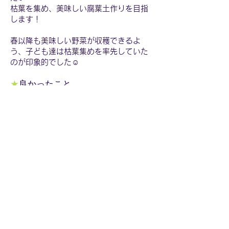
枯葉を集め、美味しい腐葉土作りを目指
します！
春以降も美味しい野菜が収穫できるよ
う、子ども達は枯葉集めを率先していた
のが印象的でした☺️
★
良かったこと
しめ縄作りが楽しい！
愛着が湧いた！
来年も購入せずに作りたい！