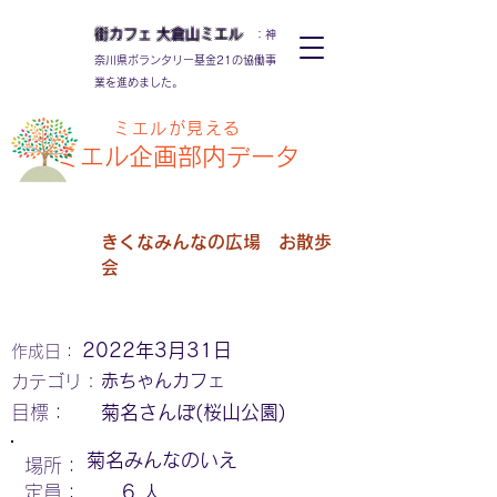
街カフェ
大倉山
ミエル
：神
奈川県ボランタリー基金21の協働事
業を進めました。
ミエルが見える
ミエル
企画部内データ
きくなみんなの広場 お散歩
会
2022年3月31日
作成日：
赤ちゃんカフェ
カテゴリ：
​目標：
菊名さんぽ(桜山公園)
菊名みんなのいえ
場所：
定員：
6
人