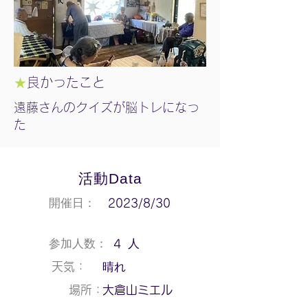
★
良かったこと
遠藤さんのクイズが脳トレになっ
た
活動Data
開催日：
2023/8/30
人
参加人数：
4
晴れ
天気：
場所：
大倉山ミエル