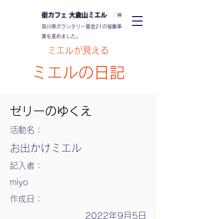
街カフェ
大倉山
ミエル
：神
奈川県ボランタリー基金21の協働事
業を進めました。
ミエルが見える
ミエルの日記
ゼリーのゆくえ
活動名：
お出かけミエル
記入者：
miyo
作成日：
2022年9月5日