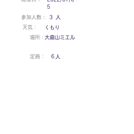
5
人
参加人数：
3
くもり
天気：
場所：
大倉山ミエル
人
定員：
6
〜
時間：
10:00
円
参加費：
0
人
スタッフ人数：
3
12:30
子ども お散歩 パン屋さん