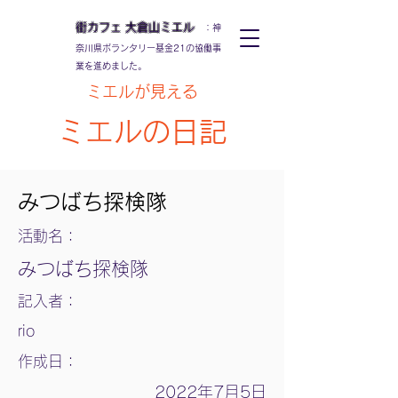
街カフェ
大倉山
ミエル
：神
奈川県ボランタリー基金21の協働事
業を進めました。
ミエルが見える
ミエルの日記
みつばち探検隊
活動名：
みつばち探検隊
記入者：
rio
作成日：
2022年7月5日