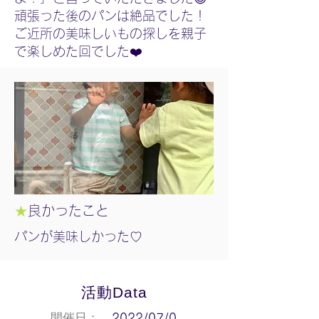
頑張った後のパンは絶品でした！
ご近所の美味しいもの探しを親子
で楽しめた回でした❤️
★
良かったこと
パンが美味しかった♡
活動Data
開催日：
2022/07/0