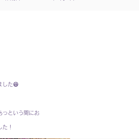
した😆
あっという間にお
した！