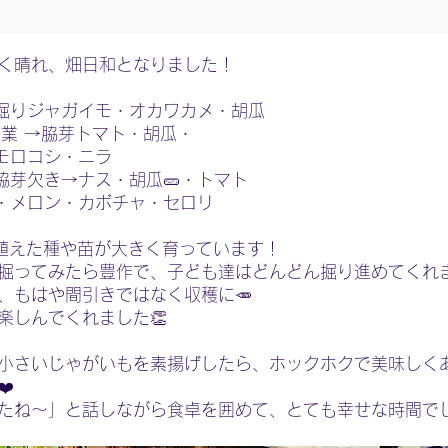
く晴れ、畑日和となりました！
し掘りジャガイモ・オカワカメ・胡瓜
)作業 →脇芽トマト・胡瓜・
ウモロコシ・ニラ
・脇芽欠き→ナス・胡瓜🥒・トマト
カ・メロン・カボチャ・セロリ
植えた種や苗が大きく育っています！
掘ってみたら豊作で、子ども達はどんどん掘り進めてくれま
、もはや間引きではなく収穫に🥕
楽しんでくれました👏
小さいじゃがいもを素揚げしたら、ホックホクで美味しく
️
たね〜」と話しながら食卓を囲めて、とても幸せな時間で