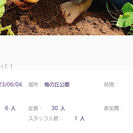
い！！
23/06/04
場所：
梅の丘公園
時間：
人
人
6
定員：
30
参加費：
人
スタッフ人数：
1