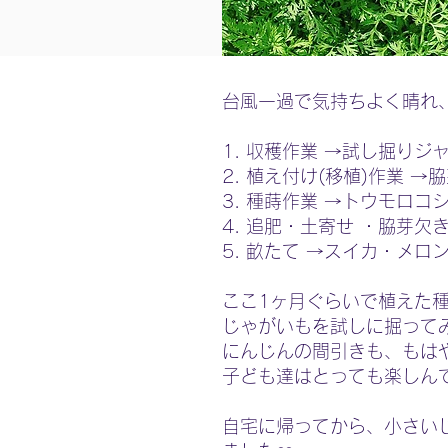
台風一過で気持ちよく晴れ
1. 収穫作業 →試し掘り
2. 植え付け(移植)作業 
3. 種蒔作業 →トウモロコ
4. 追肥・土寄せ ・脇芽欠
5. 畝たて →スイカ・メ
ここ1ヶ月ぐらいで植えた
じゃがいもを試しに掘って
にんじんの間引きも、もはや
子ども達はとっても楽しんで
自宅に帰ってから、小さい