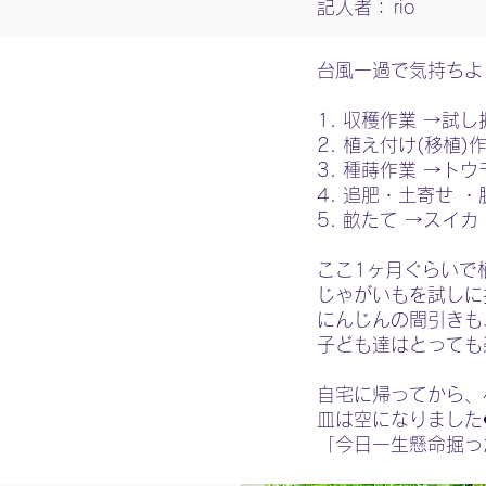
記入者：
rio
台風一過で気持ちよ
1. 収穫作業 →試
2. 植え付け(移植
3. 種蒔作業 →ト
4. 追肥・土寄せ 
5. 畝たて →スイ
ここ1ヶ月ぐらいで
じゃがいもを試しに
にんじんの間引きも
子ども達はとっても
自宅に帰ってから、
皿は空になりました❤
「今日一生懸命掘っ