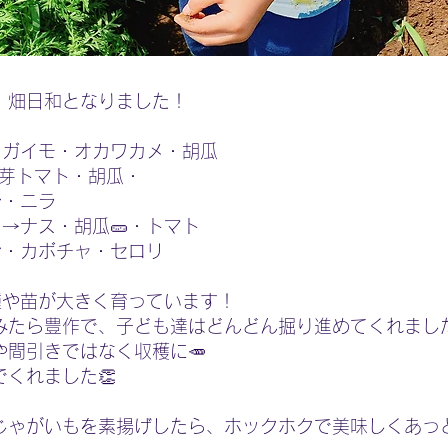
、畑日和となりました！
ジャガイモ・オカワカメ・胡瓜
→脇芽トマト・胡瓜・
シ・ニラ
き→ナス・胡瓜🥒・トマト
ロン・カボチャ・セロリ
種や苗が大きく育っています！
みたら豊作で、子ども達はどんどん掘り進めてくれました
間引きではなく収穫に🥕
くれました👏
じゃがいもを素揚げしたら、ホックホクで美味しくあっ