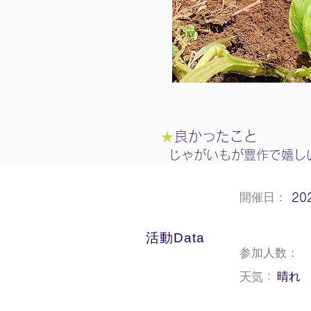
★
良かったこと
じゃがいもが豊作で嬉し
開催日：
20
活動Data
参加人数：
晴れ
天気：