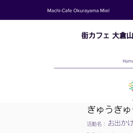
Machi-Cafe Okurayama Miel
街カフェ
大倉
Hom
ぎゅうぎゅ
お出か
活動名：