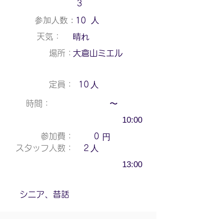
3
人
参加人数：
10
晴れ
天気：
場所：
大倉山ミエル
人
定員：
10
〜
時間：
10:00
円
参加費：
0
人
スタッフ人数：
2
13:00
シニア、昔話