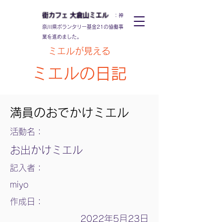
街カフェ
大倉山
ミエル
：神
奈川県ボランタリー基金21の協働事
業を進めました。
ミエルが見える
ミエルの日記
満員のおでかけミエル
活動名：
お出かけミエル
記入者：
miyo
作成日：
2022年5月23日