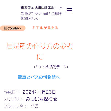
街カフェ
大倉山
ミエル
：神
奈川県ボランタリー基金21の協働事
業を進めました。
前のdataへ
ミエルが見える
居場所の作り方の参考
に
（ミエルの活動データ）
電車とバスの博物館へ
作成日：
2024年1月23日
みつばち探検隊
カテゴリ：
りお
スタッフ名：