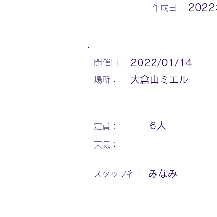
202
作成日：
2022/01/14
開催日：
大倉山ミエル
場所：
6
人
定員：
天気：
みなみ
スタッフ名：