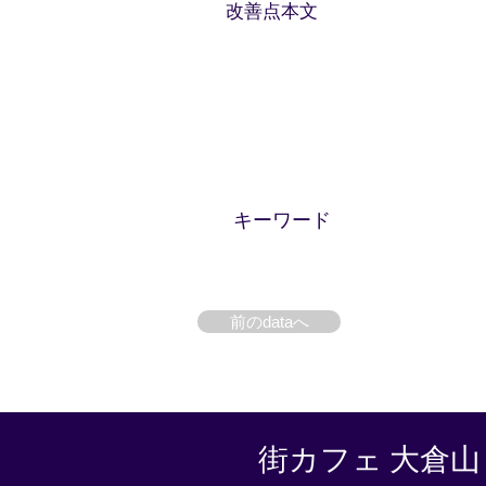
改善点本文
​キーワード
前のdataへ
街カフェ 大倉