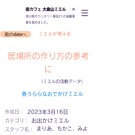
街カフェ
大倉山
ミエル
：神
奈川県ボランタリー基金21の協働事
業を進めました。
前のdataへ
ミエルが見える
居場所の作り方の参考
に
（ミエルの活動データ）
春うららなおでかけミエル
作成日：
2023年3月16日
お出かけミエル
カテゴリ：
まりあ、ちかこ、みよ
スタッフ名：