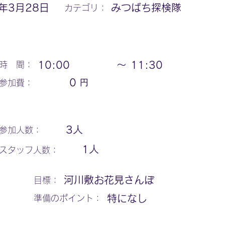
3年3月28日
みつばち探検隊
カテゴリ：
10:00
〜
11:30
時 間：
円
0
参加費：
3
人
参加人数：
1
人
スタッフ人数：
河川敷お花見さんぽ
​目標：
特になし
​準備のポイント：