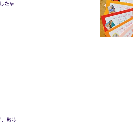
した✨
子、散歩