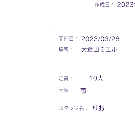
202
作成日：
2023/03/28
開催日：
大倉山ミエル
場所：
10
人
定員：
天気：
雨
りお
スタッフ名：