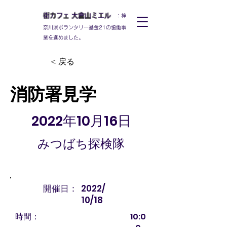
街カフェ
大倉山
ミエル
：神
奈川県ボランタリー基金21の協働事
業を進めました。
< 戻る
消防署見学
2022年10月16日
みつばち探検隊
開催日：
2022/
10/18
時間：
10:0