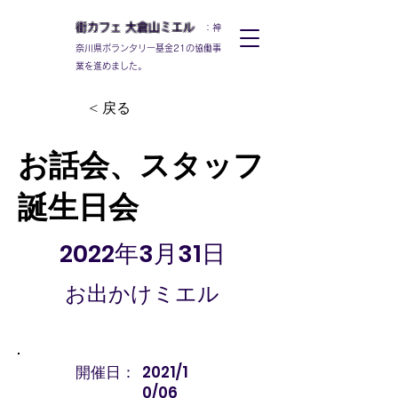
街カフェ
大倉山
ミエル
：神
奈川県ボランタリー基金21の協働事
業を進めました。
< 戻る
お話会、スタッフ
誕生日会
2022年3月31日
お出かけミエル
開催日：
2021/1
0/06