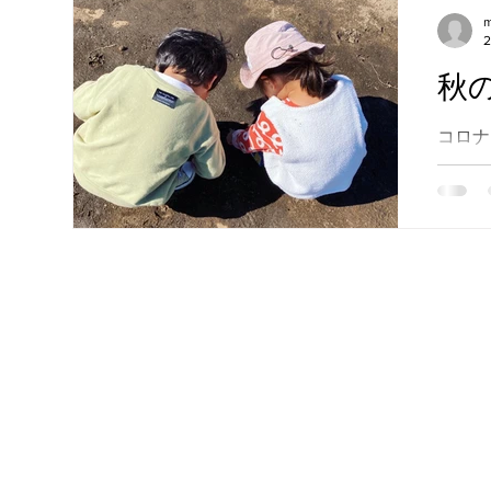
m
秋
コロナ
日開催
組の参
の蔓を
事
日の公