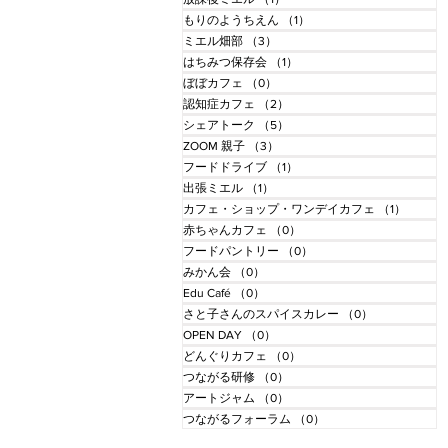
もりのようちえん
（1）
1件の記事
ミエル畑部
（3）
3件の記事
はちみつ保存会
（1）
1件の記事
ぼぼカフェ
（0）
0件の記事
認知症カフェ
（2）
2件の記事
シェアトーク
（5）
5件の記事
ZOOM 親子
（3）
3件の記事
フードドライブ
（1）
1件の記事
出張ミエル
（1）
1件の記事
カフェ・ショップ・ワンデイカフェ
（1）
1件の記
赤ちゃんカフェ
（0）
0件の記事
フードパントリー
（0）
0件の記事
みかん会
（0）
0件の記事
Edu Café
（0）
0件の記事
さと子さんのスパイスカレー
（0）
0件の記事
OPEN DAY
（0）
0件の記事
どんぐりカフェ
（0）
0件の記事
つながる研修
（0）
0件の記事
アートジャム
（0）
0件の記事
つながるフォーラム
（0）
0件の記事