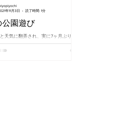
iyopiyochi
2021年11月3日
読了時間: 1分
の公園遊び
と天気に翻弄され、実に7ヶ月ぶりの平
となった、ミエル森のようちえん。 3
加がありました。 どんぐり探し、クズ
使ったシャボン玉遊びをして、晴れの
園を楽しみました。