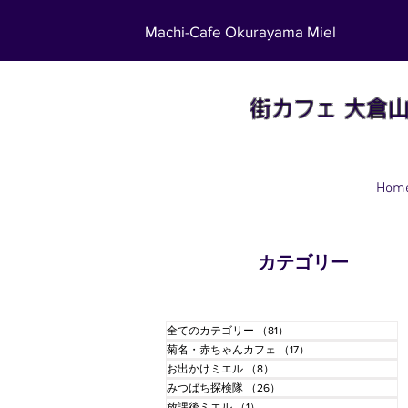
Machi-Cafe Okurayama Miel
街カフェ
大倉
Hom
カテゴリー
全てのカテゴリー
（81）
81件の記事
菊名・赤ちゃんカフェ
（17）
17件の記事
お出かけミエル
（8）
8件の記事
みつばち探検隊
（26）
26件の記事
放課後ミエル
（1）
1件の記事