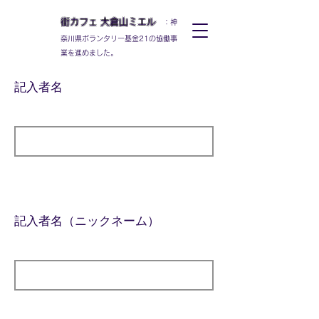
街カフェ
大倉山
ミエル
：神
奈川県ボランタリー基金21の協働事
業を進めました。
​記入者名
​記入者名（ニックネーム）